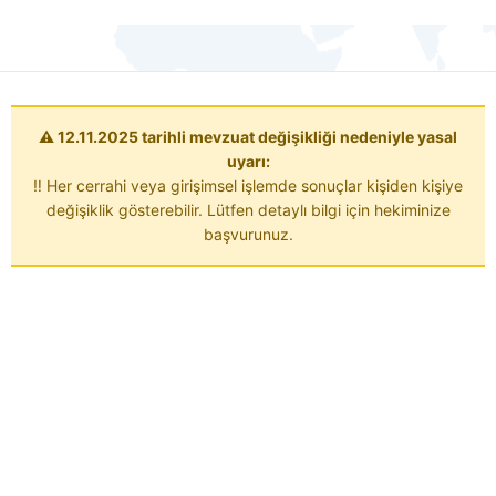
⚠️ 12.11.2025 tarihli mevzuat değişikliği nedeniyle yasal
uyarı:
‼️ Her cerrahi veya girişimsel işlemde sonuçlar kişiden kişiye
değişiklik gösterebilir. Lütfen detaylı bilgi için hekiminize
başvurunuz.