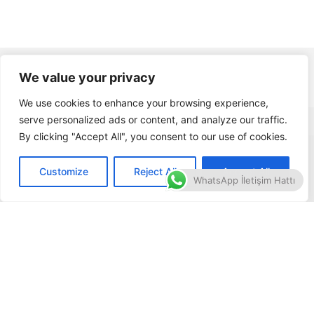
We value your privacy
We use cookies to enhance your browsing experience,
serve personalized ads or content, and analyze our traffic.
Главная страница
By clicking "Accept All", you consent to our use of cookies.
© 2026 All rights Reserved.
О себе
Customize
Reject All
Accept All
Услуги
WhatsApp İletişim Hattı
Статьи
Видео
Свяжитесь с
Design, development, AI & SEO strategy by
smartmoves
.agency